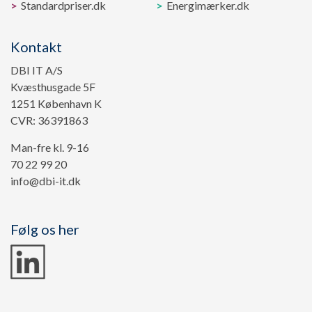
Standardpriser.dk
Energimærker.dk
Kontakt
DBI IT A/S
Kvæsthusgade 5F
1251 København K
CVR: 36391863
Man-fre kl. 9-16
70 22 99 20
info@dbi-it.dk
Følg os her