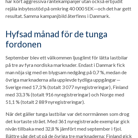
har kört aggressiva räntekampanjer utan också erbjudit
rejäla inbytesstöd på omkring 40 000 SEK—och det har gett
resultat. Samma kampanjbild återfinns i Danmark.
Hyfsad månad för de tunga
fordonen
September blev ett välkommen ljusglimt för lätta lastbilar
på tre av fyra nordiska marknader. Endast i Danmark fick
man nöja sig med en blygsam nedgång på 0,7 %, medan de
övriga marknaderna alla upplevde tydliga uppgångar—
Sverige med 17,3 % (totalt 3 077 nyregistreringar), Finland
med 33,3 % (totalt 916 nyregistreringar) och Norge med
51,1 % (totalt 2 889 nyregistreringar).
När det gäller tunga lastbilar var det norrmännen som drog
det kortaste strået. Med 361 nyregistrerade exemplar gick
nivån tillbaka med 32,8 % jämfört med september i fjol.
Bättre såg det ut på de övriga tre marknaderna: Finland gick