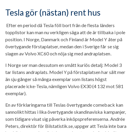
Tesla gör (nästan) rent hus
Efter en period då Tesla föll bort från de flesta länders
topplistor kan man nu verkligen säga att de är tillbaka i pole
position. I Norge, Danmark och Finland är Model Y åter på
övertygande förstaplatser, medan den i Sverige får se sig
slagen av Volvo XC60 och nöja sig med andraplatsen.
I Norge ser man dessutom en smått kuriös detalj: Model 3
tar listans andraplats. Model Y på förstaplatsen har sålt mer
än sju gånger så många exemplar som listans högst
placerade icke-Tesla, nämligen Volvo EX30 (4 132 mot 581
exemplar).
En av förklaringarna till Teslas övertygande comeback kan
sannolikt hittas i lika övertygande skandinaviska kampanjer,
som tidigare visat sig påverka inköpspreferenserna. Andrée
Peters, direktör för Bilstatistik.se, uppger att Tesla inte bara