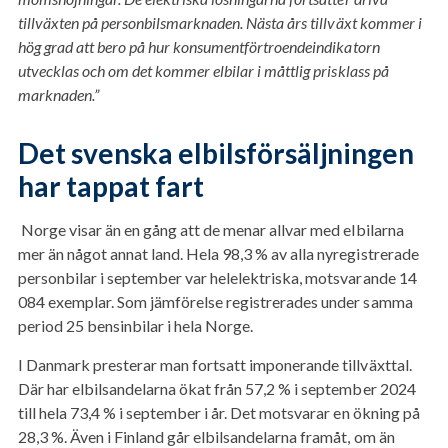
tillväxten på personbilsmarknaden. Nästa års tillväxt kommer i
hög grad att bero på hur konsumentförtroendeindikatorn
utvecklas och om det kommer elbilar i måttlig prisklass på
marknaden.”
Det svenska elbilsförsäljningen
har tappat fart
Norge visar än en gång att de menar allvar med elbilarna
mer än något annat land.
Hela 98,3 % av alla nyregistrerade
personbilar i september var helelektriska, motsvarande 14
084 exemplar. Som jämförelse registrerades under samma
period 25 bensinbilar i hela Norge.
I Danmark presterar man fortsatt imponerande tillväxttal.
Där har elbilsandelarna ökat från 57,2 % i september 2024
till hela 73,4 % i september i år. Det motsvarar en ökning på
28,3 %. Även i Finland går elbilsandelarna framåt, om än