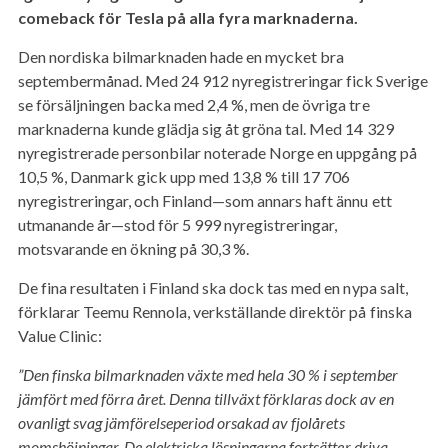
comeback för Tesla på alla fyra marknaderna.
Den nordiska bilmarknaden hade en mycket bra
septembermånad. Med 24 912 nyregistreringar fick Sverige
se försäljningen backa med 2,4 %, men de övriga tre
marknaderna kunde glädja sig åt gröna tal. Med 14 329
nyregistrerade personbilar noterade Norge en uppgång på
10,5 %, Danmark gick upp med 13,8 % till 17 706
nyregistreringar, och Finland—som annars haft ännu ett
utmanande år—stod för 5 999 nyregistreringar,
motsvarande en ökning på 30,3 %.
De fina resultaten i Finland ska dock tas med en nypa salt,
förklarar Teemu Rennola, verkställande direktör på finska
Value Clinic:
”Den finska bilmarknaden växte med hela 30 % i september
jämfört med förra året. Denna tillväxt förklaras dock av en
ovanligt svag jämförelseperiod orsakad av fjolårets
momshöjningar. De elektriska lösningarna fortsätter driva