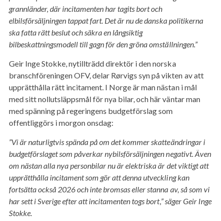
grannländer, där incitamenten har tagits bort och
elbilsförsäljningen tappat fart. Det är nu de danska politikerna
ska fatta rätt beslut och säkra en långsiktig
bilbeskattningsmodell till gagn för den gröna omställningen.”
Geir Inge Stokke, nytillträdd direktör i den norska
branschföreningen OFV, delar Rørvigs syn på vikten av att
upprätthålla rätt incitament. I Norge är man nästan i mål
med sitt nollutsläppsmål för nya bilar, och här väntar man
med spänning på regeringens budgetförslag som
offentliggörs i morgon onsdag:
”Vi är naturligtvis spända på om det kommer skatteändringar i
budgetförslaget som påverkar nybilsförsäljningen negativt. Även
om nästan alla nya personbilar nu är elektriska är det viktigt att
upprätthålla incitament som gör att denna utveckling kan
fortsätta också 2026 och inte bromsas eller stanna av, så som vi
har sett i Sverige efter att incitamenten togs bort,” säger Geir Inge
Stokke.