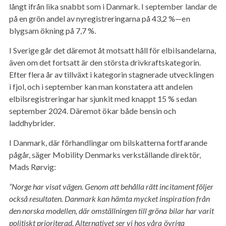
långt ifrån lika snabbt som i Danmark. I september landar de
på en grön andel av nyregistreringarna på 43,2 %—en
blygsam ökning på 7,7 %.
I Sverige går det däremot åt motsatt håll för elbilsandelarna,
även om det fortsatt är den största drivkraftskategorin.
Efter flera år av tillväxt i kategorin stagnerade utvecklingen
i fjol, och i september kan man konstatera att andelen
elbilsregistreringar har sjunkit med knappt 15 % sedan
september 2024. Däremot ökar både bensin och
laddhybrider.
I Danmark, där förhandlingar om bilskatterna fortfarande
pågår, säger Mobility Denmarks verkställande direktör,
Mads Rørvig:
”Norge har visat vägen. Genom att behålla rätt incitament följer
också resultaten. Danmark kan hämta mycket inspiration från
den norska modellen, där omställningen till gröna bilar har varit
politiskt prioriterad. Alternativet ser vi hos våra övriga