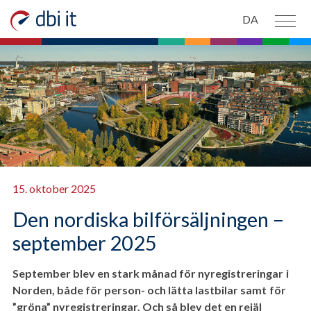
Spring til hovedindhold
DA
PRODUKTER
OM OS
NYHEDER
KONTAKT OS
15. oktober 2025
Den nordiska bilförsäljningen –
september 2025
September blev en stark månad för nyregistreringar i
Norden, både för person- och lätta lastbilar samt för
”gröna” nyregistreringar. Och så blev det en rejäl