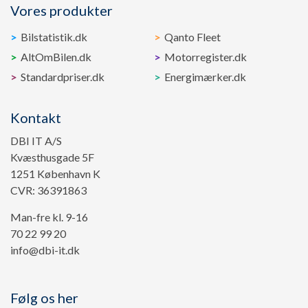
Vores produkter
Bilstatistik.dk
Qanto Fleet
AltOmBilen.dk
Motorregister.dk
Standardpriser.dk
Energimærker.dk
Kontakt
DBI IT A/S
Kvæsthusgade 5F
1251 København K
CVR: 36391863
Man-fre kl. 9-16
70 22 99 20
info@dbi-it.dk
Følg os her