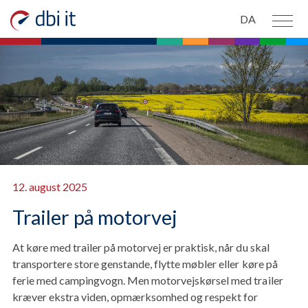
Spring til hovedindhold
DA
PRODUKTER
OM OS
NYHEDER
KONTAKT OS
12. august 2025
Trailer på motorvej
At køre med trailer på motorvej er praktisk, når du skal
transportere store genstande, flytte møbler eller køre på
ferie med campingvogn. Men motorvejskørsel med trailer
kræver ekstra viden, opmærksomhed og respekt for