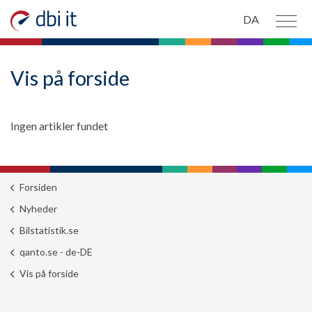
Spring til hovedindhold
DA
PRODUKTER
Vis på forside
OM OS
Ingen artikler fundet
NYHEDER
KONTAKT OS
Forsiden
Nyheder
Bilstatistik.se
qanto.se - de-DE
Vis på forside