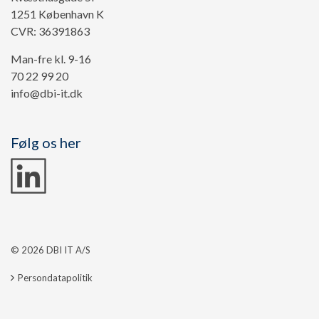
1251 København K
CVR: 36391863
Man-fre kl. 9-16
70 22 99 20
info@dbi-it.dk
Følg os her
© 2026 DBI IT A/S
Persondatapolitik